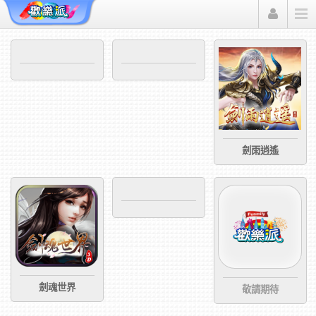
Funmily 歡樂派
劍雨逍遙
劍魂世界
敬請期待