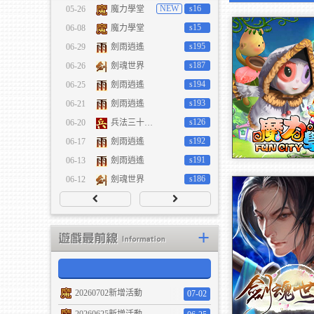
NEW
s16
05-26
魔力學堂
魔力學堂
劍雨逍遙
s15
06-08
魔力學堂
s195
06-29
劍雨逍遙
s187
06-26
劍魂世界
s194
06-25
劍雨逍遙
s193
06-21
劍雨逍遙
s126
06-20
兵法三十七計
s192
06-17
劍雨逍遙
s191
06-13
劍雨逍遙
12/23 全新改版： 
s186
06-12
劍魂世界
劍魂世界
進階系統 【新】幻
開始
+
20260702新增活動
07-02