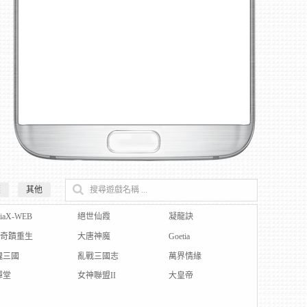
壓
其他
搜尋遊戲名稱 ...
tiaX-WEB
絕世仙霞
凝龍訣
U奇蹟重生
大唐神魔
Goetia
魂三國
亂戰三國志
萬界情緣
彈堂
女神聯盟II
大皇帝