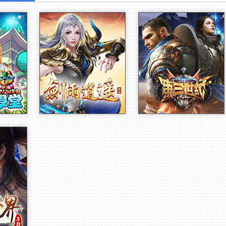
第三世紀
【新】職業
劍雨逍遙
第三世紀
魔修煉
官網
開始
官網
開始
敬請期待