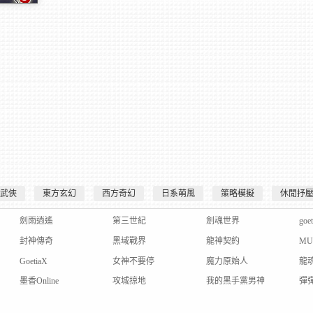
、電腦免下
官網
武俠
東方玄幻
西方奇幻
日系萌風
策略模擬
休閒抒
劍雨逍遙
第三世紀
劍魂世界
goe
封神傳奇
黑域戰界
龍神契約
M
GoetiaX
女神不要停
魔力原始人
龍
墨香Online
攻城掠地
我的黑手黨男神
彈