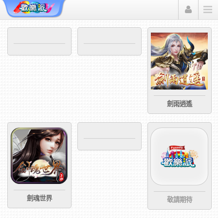
Funmily 歡樂派
劍雨逍遙
劍魂世界
敬請期待