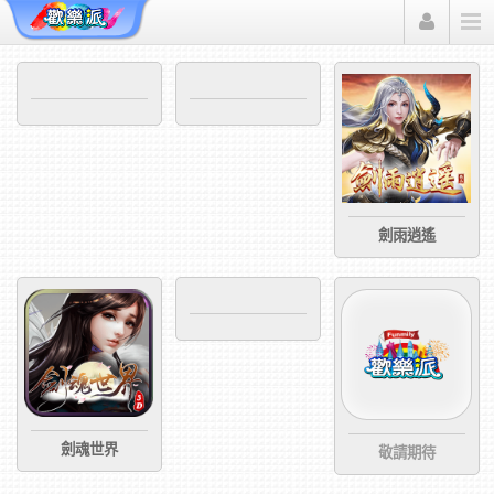
Funmily 歡樂派
劍雨逍遙
劍魂世界
敬請期待