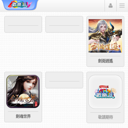
Funmily 歡樂派
劍雨逍遙
劍魂世界
敬請期待