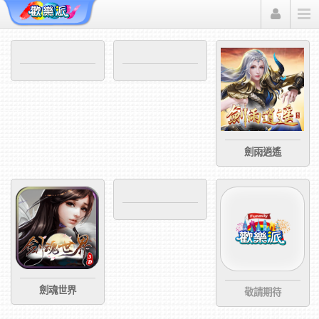
Funmily 歡樂派
劍雨逍遙
劍魂世界
敬請期待