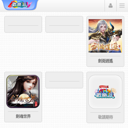
Funmily 歡樂派
劍雨逍遙
劍魂世界
敬請期待