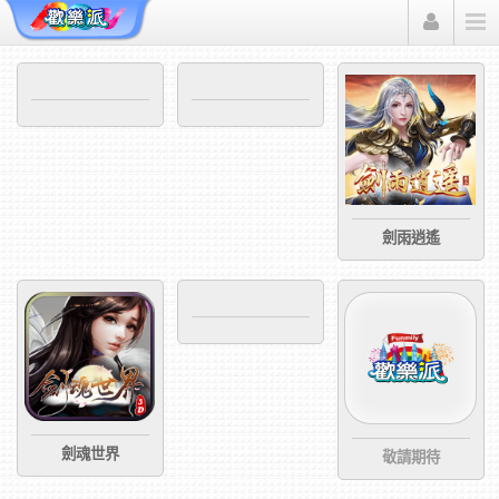
Funmily 歡樂派
劍雨逍遙
劍魂世界
敬請期待