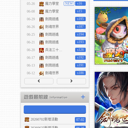
NEW
s16
05-26
魔力學堂
魔力學堂
劍雨逍遙
s15
06-08
魔力學堂
s195
06-29
劍雨逍遙
s187
06-26
劍魂世界
s194
06-25
劍雨逍遙
s193
06-21
劍雨逍遙
s126
06-20
兵法三十七計
s192
06-17
劍雨逍遙
s191
06-13
劍雨逍遙
12/23 全新改版： 
s186
06-12
劍魂世界
劍魂世界
進階系統 【新】幻
開始
+
20260702新增活動
07-02