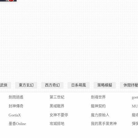
、電腦免下
官網
武俠
東方玄幻
西方奇幻
日系萌風
策略模擬
休閒抒
劍雨逍遙
第三世紀
劍魂世界
goe
封神傳奇
黑域戰界
龍神契約
M
GoetiaX
女神不要停
魔力原始人
龍
墨香Online
攻城掠地
我的黑手黨男神
彈