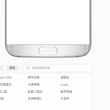
壓
其他
搜尋遊戲名稱 ...
tiaX-WEB
絕世仙霞
凝龍訣
U奇蹟重生
大唐神魔
Goetia
魂三國
亂戰三國志
萬界情緣
彈堂
女神聯盟II
大皇帝