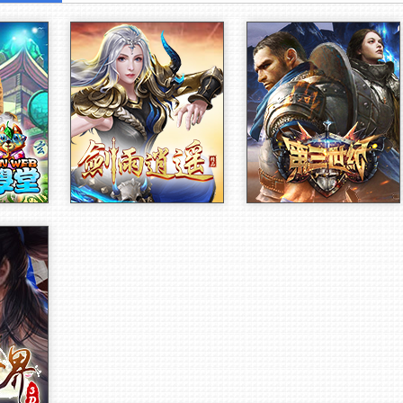
第三世紀
【新】職業
劍雨逍遙
第三世紀
魔修煉
官網
開始
官網
開始
敬請期待