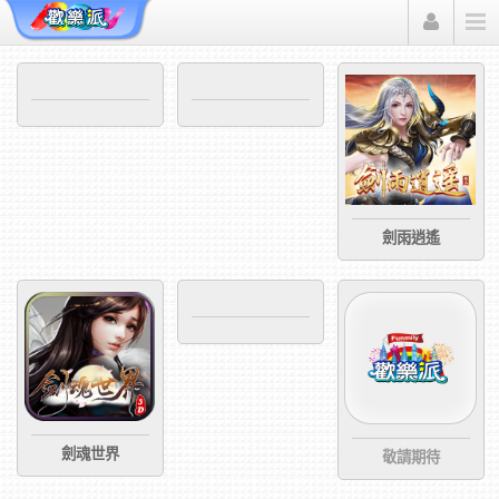
Funmily 歡樂派
劍雨逍遙
劍魂世界
敬請期待